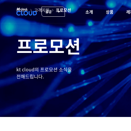
본
클
문
Home
고객지원
프로모션
소개
상품
레
공공
하
바
라
위
로
우
메
가
뉴
기
드
있
프로모션
서
음
비
스
(공
kt cloud의 프로모션 소식을
공)
전해드립니다.
|
kt
cloud