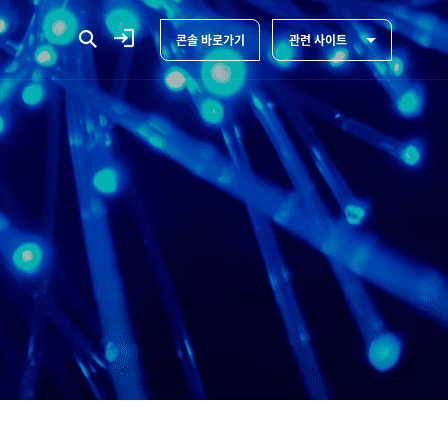
콘솔 바로가기
관련 사이트
검
하
하
색
위
위
메
버
메
뉴
튼
뉴
있
있
음
음