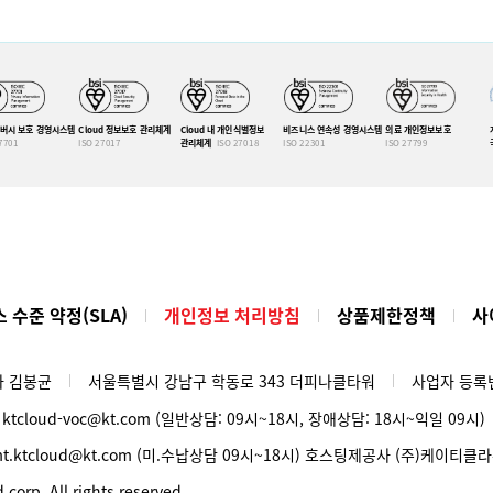
버시 보호 경영시스템
Cloud 정보보호 관리체계
Cloud 내 개인식별정보
비즈니스 연속성 경영시스템
의료 개인정보보호
7701
ISO 27017
관리체계
ISO 27018
ISO 22301
ISO 27799
 수준 약정(SLA)
개인정보 처리방침
상품제한정책
사
사 김봉균
서울특별시 강남구 학동로 343 더피나클타워
사업자 등록번호
/ ktcloud-voc@kt.com (일반상담: 09시~18시, 장애상담: 18시~익일 09시)
 pmt.ktcloud@kt.com (미.수납상담 09시~18시) 호스팅제공사 (주)케이티클
corp. All rights reserved.